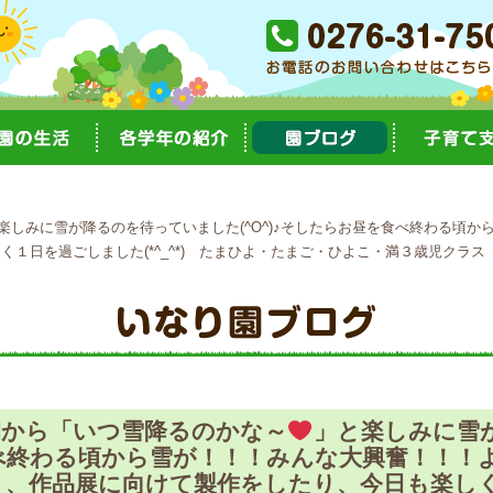
楽しみに雪が降るのを待っていました(^O^)♪そしたらお昼を食べ終わる頃か
１日を過ごしました(*^_^*) たまひよ・たまご・ひよこ・満３歳児クラス
朝から「いつ雪降るのかな～
」と楽しみに雪
食べ終わる頃から雪が！！！みんな大興奮！！！よ
り、作品展に向けて製作をしたり、今日も楽し