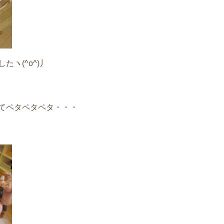
ヽ(^o^)丿
てペタペタペタ・・・