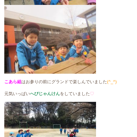
こあら組
はお参りの前にグランドで楽しんでいました
(^_^)
元気いっぱい
へびじゃんけん
をしていました
♡