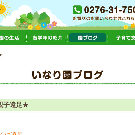
★
親子遠足★
くに遠足