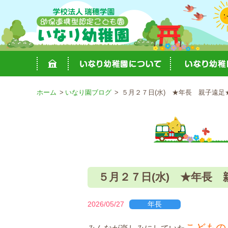
ホーム
いなり園ブログ
５月２７日(水) ★年長 親子遠足
５月２７日(水) ★年長 
2026/05/27
年長
こどもの