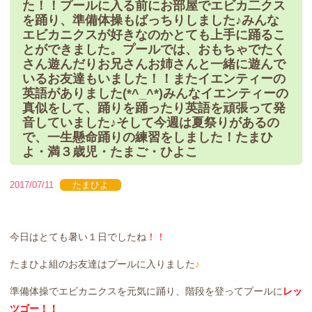
た！！プールに入る前にお部屋でエビカ二クス
を踊り、準備体操もばっちりしました♪みんな
エビカニクスが好きなのかとても上手に踊るこ
とができました。プールでは、おもちゃでたく
さん遊んだりお兄さんお姉さんと一緒に遊んで
いるお友達もいました！！またイエンティーの
英語がありました(*^_^*)みんなイエンティーの
真似をして、踊りを踊ったり英語を頑張って発
音していました♪そして今週は夏祭りがあるの
で、一生懸命踊りの練習をしました！たまひ
よ・満３歳児・たまご・ひよこ
2017/07/11
たまひよ
今日はとても暑い１日でしたね
！！
たまひよ組のお友達はプールに入りました
♪
準備体操でエビカニクスを元気に踊り、階段を登ってプールに
レッ
ツゴー！！