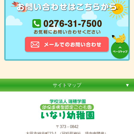
サイトマップ
〒373－0842
太田市細谷町22-1 （冠稲荷神社 境内南隣接）