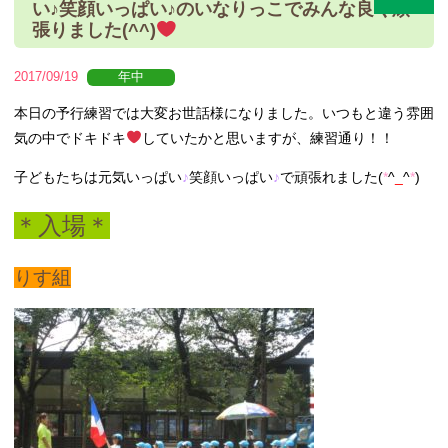
い♪笑顔いっぱい♪のいなりっこでみんな良く頑
張りました(^^)
2017/09/19
年中
本日の予行練習では大変お世話様になりました。
いつもと違う雰囲
気の中でドキドキ
していたかと思いますが、練習通り！！
子どもたちは元気いっぱい
♪
笑顔いっぱい
♪
で頑張れました(
*
^
_
^
*
)
＊入場＊
りす組