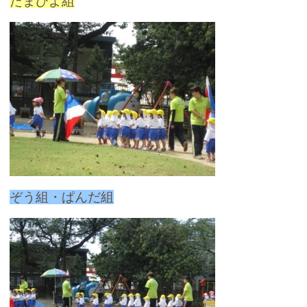
たまひよ組
ぞう組・ぱんだ組