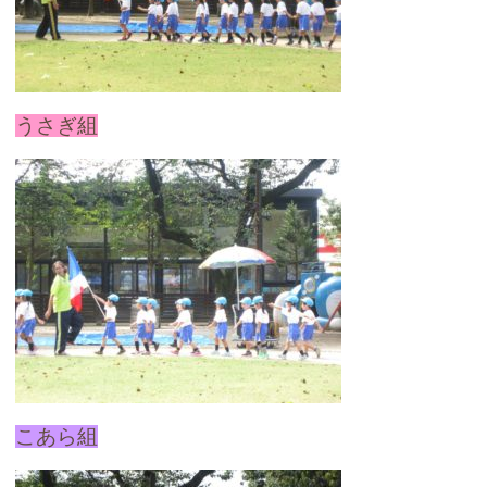
うさぎ組
こあら組