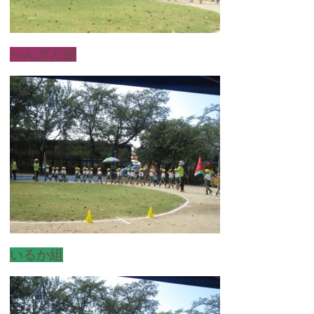
ぺんぎん組
いるか組