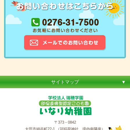
サイトマップ
〒373－0842
太田市細谷町22-1 （冠稲荷神社 境内南隣接）