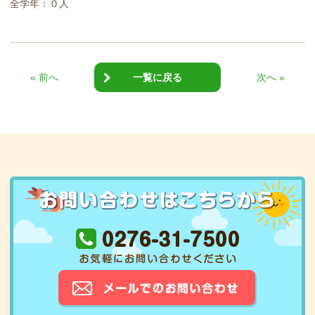
全学年：０人
« 前へ
一覧に戻る
次へ »