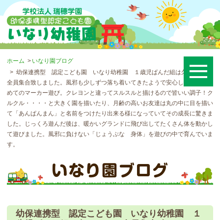
ホーム
いなり園ブログ
幼保連携型 認定こども園 いなり幼稚園 １歳児ぱんだ組は久しぶりに
全員集合致しました。風邪も少しずつ落ち着いてきたようで安心しました。初
めてのマーカー遊び。クレヨンと違ってスルスルと描けるので皆いい調子！ク
ルクル・・・・と大きく園を描いたり、月齢の高いお友達は丸の中に目を描い
て「あんぱんまん」と名前をつけたり出来る様になっていてその成長に驚きま
した。じっくろ遊んだ後は、暖かいグランドに飛び出してたくさん体を動かし
て遊びました。風邪に負けない「じょうぶな 身体」を遊びの中で育んでいま
す。
幼保連携型 認定こども園 いなり幼稚園 １