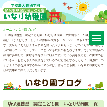
ホーム
いなり園ブログ
幼保連携型 認定こども園 いなり幼稚園 保育園部門 １歳児 ぱんだ
組は ♪がんばりまっしょ！の体操が大好き。ガッツポーズも上手に決まりま
す。夏祭りにあんぱんまん音頭を踊った時よりもっと、どの子も本当に楽しそ
うに踊っていって、リズム一つとっても成長の姿を感じます。そして運動会の
練習に参加して、園歌も手を後ろに組んで歌っている姿を見ると、在園生のお
にいさん・おねえさんの真似をしているのだと感心するとともに、自然に下の
子が上子の姿を真似する事が出来るのは、認定こども園、いなり幼稚園ならで
はの異年齢の関わりだと思います。
幼保連携型 認定こども園 いなり幼稚園 保