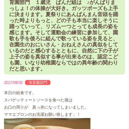
育園部門 １歳児 ぱんだ組は ♪がんばりま
っしょ！の体操が大好き。ガッツポーズも上手
に決まります。夏祭りにあんぱんまん音頭を踊
った時よりもっと、どの子も本当に楽しそうに
踊っていって、リズム一つとっても成長の姿を
感じます。そして運動会の練習に参加して、園
歌も手を後ろに組んで歌っている姿を見ると、
在園生のおにいさん・おねえさんの真似をして
いるのだと感心するとともに、自然に下の子が
上子の姿を真似する事が出来るのは、認定こど
も園、いなり幼稚園ならではの異年齢の関わり
だと思います。
2017/09/20
保育園部門
本日の給食です。
スパゲッティートソースを食べた後は
お口の周りが 真っ赤になってしまいました。
ママエプロンのお洗濯お願い致します」！