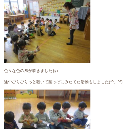
色々な色の風が吹きましたね♪
途中びりびりっと破いて葉っぱにみたてた活動もしました(*^。^*)