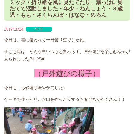
ミック・折り紙を風に見たてたり、葉っぱに見
たてて活動しました・年少・ねんしょう・３歳
児・もも・さくらんぼ・ばなな・めろん
2017/11/14
年少
今日は、雲に覆われて一日曇り空でしたね。
子ども達は、そんな中いつもと変わらず、戸外遊びを楽しむ様子が
見られました(*^_^*)♥
（戸外遊びの様子）
今日も、お砂場は賑やかでした♪
ケーキを作ったり、お山を作ったりするお友だちがたくさん！！