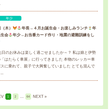
.
年少
日（木）
年長→４月お誕生会・お楽しみランチ
年
誕生会
年少→お当番カード作り・地震の避難訓練をし
先日のお休みは楽しく過ごせましたか～？ 私は娘と伊勢
「はたらく車展」に行ってきました 本物のレッカー車
スに乗れて、親子で大興奮していました とても混んで
..
EV
…
NEXT »
1
2
64