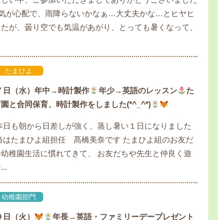
 お天気が心配で、雨降らないかなぁ…大丈夫かな…とヒヤヒ
したが、曇り空でも気温があがり、とっても暑くなって、
たまひよ
７日（水）年中→時計製作
年少→英語のレッスン
た
園と合同保育、時計製作をしました(*^_^*)
本日も朝から日差しが強く、蒸し暑い１日になりました
当はたまひよ組担任 髙橋美奈です たまひよ組のお友だ
幼稚園生活に慣れてきて、 お友だちや先生と仲良く遊
..
幼稚園部門
９日（火）
年長→英語・ファミリーデープレゼント