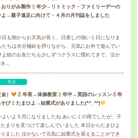
→おりがみ製作
年少→リトミック・ファミリーデーの
ひよ→親子遠足に向けて・４月の月刊誌をしました
本日も朝からお天気が良く、日差しの強い１日になりま
もたちは水分補給を摂りながら、元気にお外で遊んでい
ひよ組のお友だちも少しずつクラスに慣れてきて、泣か
...
年少
（金）
年長→体操教室
年中→英語のレッスン
年
あそび
たまひよ→始業式がありました(*^_^*)
いよいよ５月になりましたね あいにくの雨でしたが、子
たまりを見つけて楽しんでいました 本日からたまひよ
りました 泣かないで元気に始業式を迎えることができ