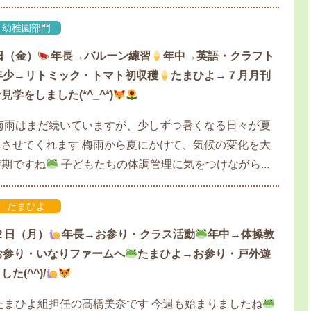
幼稚園部門
日（金）
年長→バルーン練習
年中→英語・クラフト
年少→リトミック・トマト初収穫
たまひよ→７月月刊
学をしました(*^_^*)
梅雨はまだ続いていますが、少しずつ暑くなる日々が夏
させてくれます 梅雨から夏にかけて、気候の変化を大
時期ですね
子どもたちの体調管理に気をつけながら...
たまひよ
２日（月）
年長→お参り・クラス活動
年中→体操教
お参り・いなりファームへ
たまひよ→お参り・戸外遊
た(^^)/
たまひよ組担任の髙橋美奈です 今週も始まりましたね