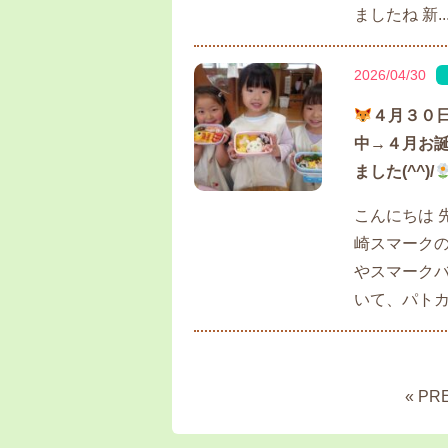
ましたね 新..
2026/04/30
４月３０
中→４月お
ました(^^)/
こんにちは 
崎スマークの
やスマークバ
いて、パトカ.
« PR