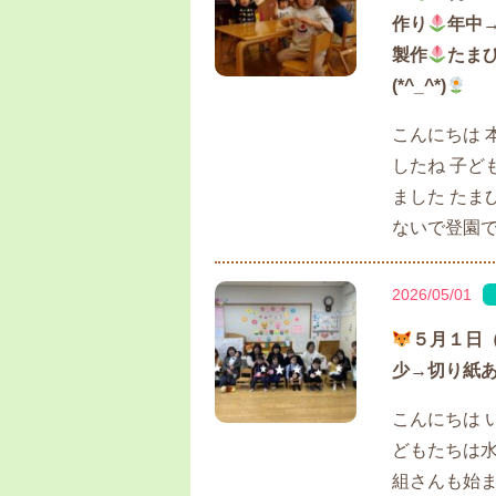
作り
年中
製作
たま
(*^_^*)
こんにちは 
したね 子ど
ました たま
ないで登園でき
2026/05/01
５月１日
少→切り紙
こんにちは 
どもたちは水
組さんも始ま