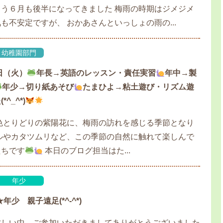
う６月も後半になってきました 梅雨の時期はジメジメ
も不安定ですが、 おかあさんといっしょの雨の...
幼稚園部門
日（火）
年長→英語のレッスン・責任実習
年中→製
年少→切り紙あそび
たまひよ→粘土遊び・リズム遊
^_^*)
色とりどりの紫陽花に、梅雨の訪れを感じる季節となり
ルやカタツムリなど、この季節の自然に触れて楽しんで
たちです
本日のブログ担当はた...
年少
★年少 親子遠足(*^-^*)
忙しい中、ご参加いただきましてありがとうございました