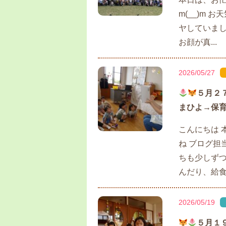
m(__)m
ヤしていま
お顔が真...
2026/05/27
５月２
まひよ→保育
こんにちは 
ね ブログ担
ちも少しずつ
んだり、給食.
2026/05/19
５月１