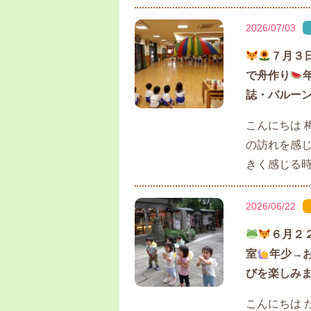
2026/07/03
７月３
で舟作り
誌・バルーン見
こんにちは 
の訪れを感じ
きく感じる
2026/06/22
６月２
室
年少→
びを楽しみまし
こんにちは 