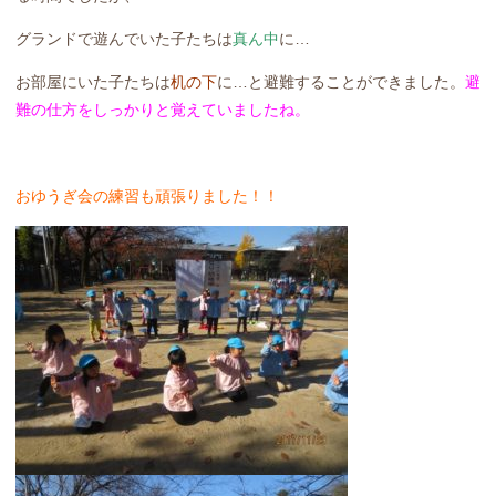
グランドで遊んでいた子たちは
真ん中
に…
お部屋にいた子たちは
机の下
に…と避難することができました。
避
難の仕方をしっかりと覚えていましたね。
おゆうぎ会の練習も頑張りました！！