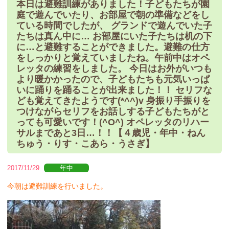
本日は避難訓練がありました！子どもたちが園
庭で遊んでいたり、お部屋で朝の準備などをし
ている時間でしたが、 グランドで遊んでいた子
たちは真ん中に… お部屋にいた子たちは机の下
に…と避難することができました。避難の仕方
をしっかりと覚えていましたね。午前中はオペ
レッタの練習をしました。 今日はお外がいつも
より暖かかったので、子どもたちも元気いっぱ
いに踊りを踊ることが出来ました！！ セリフな
ども覚えてきたようです(*^^)v 身振り手振りを
つけながらセリフをお話しする子どもたちがと
っても可愛いです！(^O^) オペレッタのリハー
サルまであと3日…！！【４歳児・年中・ねん
ちゅう・りす・こあら・うさぎ】
2017/11/29
年中
今朝は避難訓練を行いました。