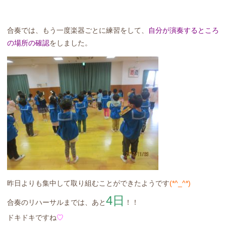
合奏では、もう一度楽器ごとに練習をして、
自分が演奏するところ
の場所の確認
をしました。
昨日よりも集中して取り組むことができたようです
(*^_^*)
4日
合奏のリハーサルまでは、あと
！！
ドキドキですね
♡