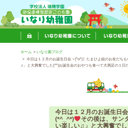
ホーム
いなり園ブログ
今日は１２月のお誕生日会ヽ(^o^)丿たまひよ組のお友だちもい
♫」と大興奮でした(^^)お誕生会のおやつも食べて大満足の１日
今日は１２月のお誕生日会
(*^_^*)
その後は、サン
い楽しい♫」と大興奮でし