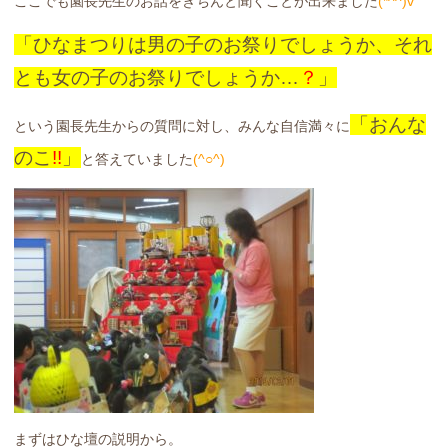
ここでも園長先生のお話をきちんと聞くことが出来ました
(*^^)v
「ひなまつりは男の子のお祭りでしょうか、それ
とも女の子のお祭りでしょうか…
？
」
「おんな
という園長先生からの質問に対し、みんな自信満々に
のこ
!!
」
と答えていました
(^○^)
まずはひな壇の説明から。