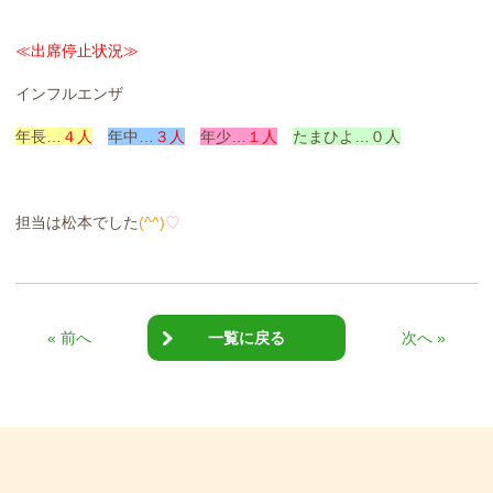
≪出席停止状況≫
インフルエンザ
年長…
４人
年中…
３人
年少…
１人
たまひよ…０人
担当は松本でした
(^^)
♡
« 前へ
一覧に戻る
次へ »