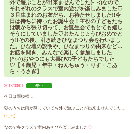
外で遊ぶことが出来ませんでした(-_-;)なので、
それぞれのクラスで室内遊びを楽しみました♡
３月生まれのお友だち、お待たせしました!!今
日は待ちに待ったお誕生会！主役の子どもたち
は朝から張り切って、お誕生会でもとても嬉し
そうにしていました♡おたんじょうびおめでと
う!!その後、引き続きひなまつり会を行いまし
た。ひな壇の説明や、ひなまつりの由来など…
お話を聞き、みんなで楽しく参加しました
(^○^)おやつにも大喜びの子どもたちでした
♡【４歳児・年中・ねんちゅう・りす・こあ
ら・うさぎ】
2018/03/01
年中
今日は雨模様…
朝のうちは雨が降っていてお外で遊ぶことが出来ませんでした…
(~_~;)
なので各クラスで室内あそびを楽しみました
♡