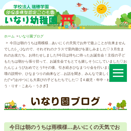
ホーム
いなり園ブログ
今日は朝のうちは雨模様…あいにくの天気でお外で遊ぶことが出来ません
でした(-_-;)なので、それぞれのクラスで室内遊びを楽しみました♡３月生ま
れのお友だち、お待たせしました!!今日は待ちに待ったお誕生会！主役の子ど
もたちは朝から張り切って、お誕生会でもとても嬉しそうにしていました♡お
たんじょうびおめでとう!!その後、引き続きひなまつり会を行いました。ひな
壇の説明や、ひなまつりの由来など…お話を聞き、みんなで楽しく参加しまし
た(^○^)おやつにも大喜びの子どもたちでした♡【４歳児・年中・ねんちゅ
う・りす・こあら・うさぎ】
今日は朝のうちは雨模様…あいにくの天気でお