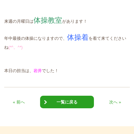
体操教室
来週の月曜日は
があります！
体操着
年中最後の体操になりますので、
を着て来てください
ね
(*^。^*)
本日の担当は、
岩井
でした！
« 前へ
一覧に戻る
次へ »