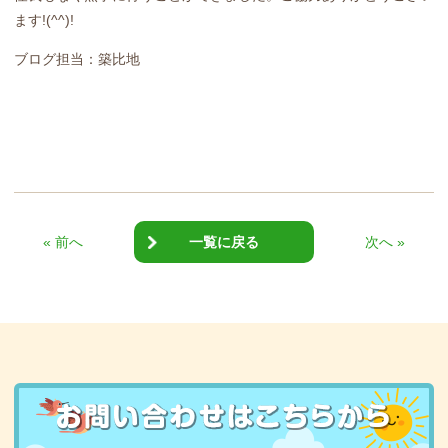
ます!(^^)!
ブログ担当：築比地
« 前へ
一覧に戻る
次へ »