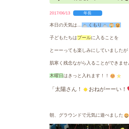
2017/06/13
年長
本日の天気は…
くもり
子どもたちは
プール
に入ることを
とーーっても楽しみにしていましたが
肌寒く残念ながら入ることができませ
木曜日
はきっと入れます！！
「太陽さん！
おねがーーい！
朝、グラウンドで元気に遊べました