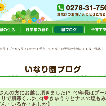
)/年長はプールを見ていただく予定でしたが、お天気が生憎のくもりで肌寒く…(
さんの方にお越し頂きました(^_^)/年長はプ
で肌寒く…(>_<)
きゅうりとナスの塩もみ
ぎん・いるか・あしか】