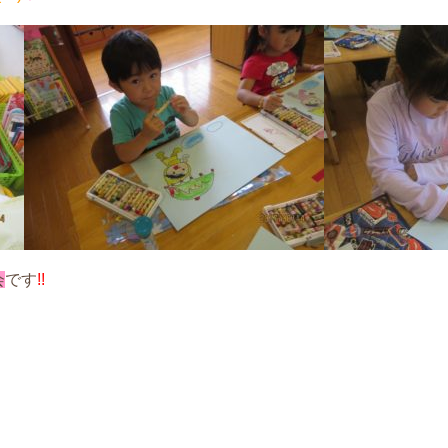
会
です
!!