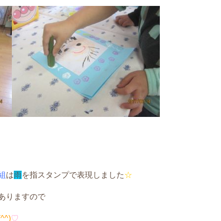
組
は
雨
を指スタンプで表現しました
☆
ありますので
(^^)
♡