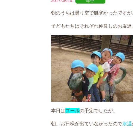
2017/06/14
年中
朝のうちは曇り空で肌寒かったですが
子どもたちはそれぞれ仲良しのお友達
本日は
プール
の予定でしたが、
朝、お日様が出ていなかったので
水温