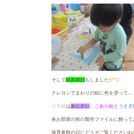
そして
絵具遊び
もしました
\(^^)/
クレヨンでまわりの絵に色を塗って…
りす組
は
あじさい
、
こあら組
と
うさぎ
各お部屋の前の製作ファイルに飾って
保育参観の日にどうぞご覧くださいね