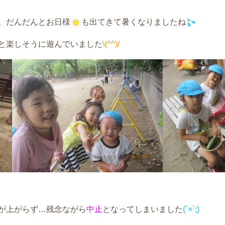
、だんだんとお日様
も出てきて暑くなりましたね
と楽しそうに遊んでいました
\(^^)/
が上がらず…残念ながら
中止
となってしまいました
(´×`;)