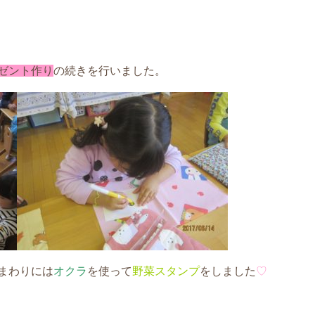
ゼント作り
の続きを行いました。
まわりには
オクラ
を使って
野菜スタンプ
をしました
♡