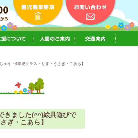
んちゅう・4歳児クラス・りす・うさぎ・こあら】
ました(^^)絵具遊びで
うさぎ・こあら】