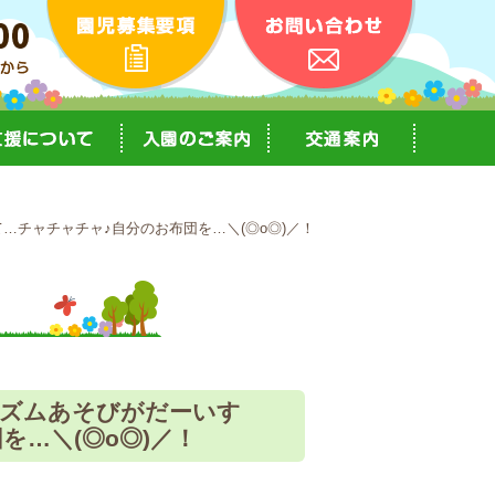
チャチャチャ♪自分のお布団を…＼(◎o◎)／！
リズムあそびがだーいす
…＼(◎o◎)／！