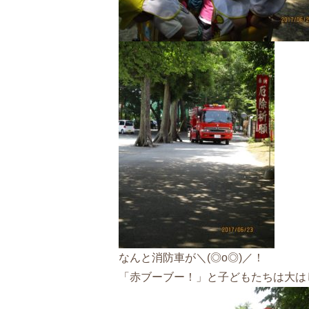
なんと消防車が＼(◎o◎)／！
「赤ブーブー！」と子どもたちは大は