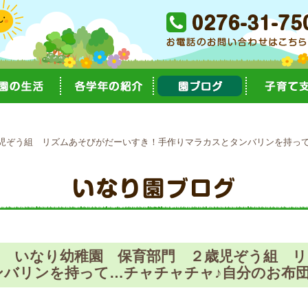
ぞう組 リズムあそびがだーいすき！手作りマラカスとタンバリンを持って…
園 いなり幼稚園 保育部門 ２歳児ぞう組 
バリンを持って…チャチャチャ♪自分のお布団を