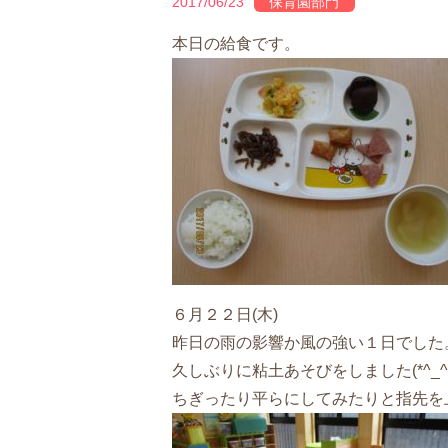
2017/06/23
保育園部門
本日の給食です。
６月２２日(木)
昨日の雨の影響か風の強い１日でした
久しぶりに粘土あそびをしました(*^_^*
ちぎったり平らにしてみたりと指先を