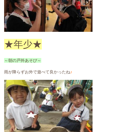
★年少★
～朝の戸外あそび～
雨が降らずお外で遊べて良かったね
♪