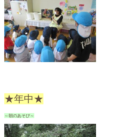
★年中★
～朝のあそび～