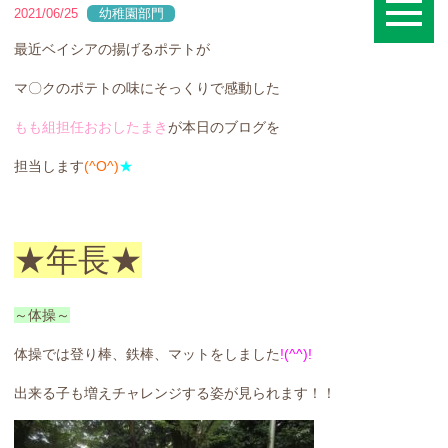
2021/06/25
幼稚園部門
最近ベイシアの揚げるポテトが
マ〇クのポテトの味にそっくりで感動した
もも組担任おおしたまき
が本日のブログを
担当します
(^O^)
★
★年長★
～体操～
体操では登り棒、鉄棒、マットをしました
!(^^)!
出来る子も増えチャレンジする姿が見られます！！