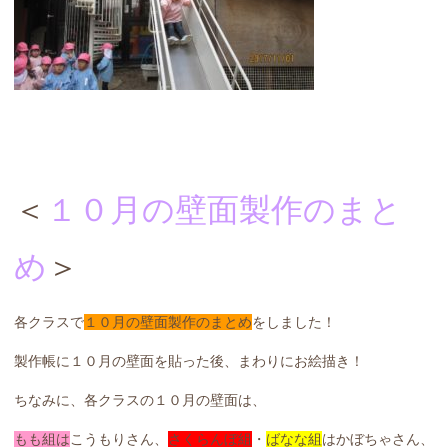
＜
１０月の壁面製作のまと
め
＞
各クラスで
１０月の壁面製作のまとめ
をしました！
製作帳に１０月の壁面を貼った後、まわりにお絵描き！
ちなみに、各クラスの１０月の壁面は、
もも組は
こうもりさん、
さくらんぼ組
・
ばなな組
はかぼちゃさん、