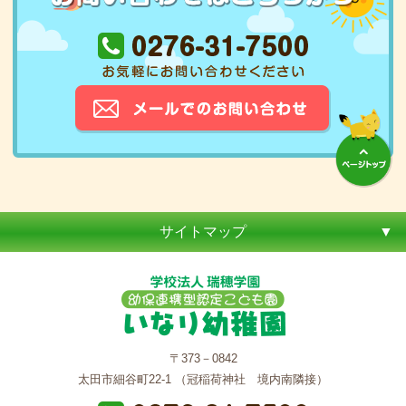
サイトマップ
〒373－0842
太田市細谷町22-1 （冠稲荷神社 境内南隣接）