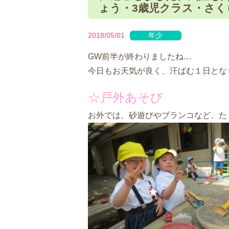
ょう・3歳児クラス・さく
2018/05/01
年少
GW前半が終わりましたね…
今日もお天気が良く、汗ばむ１日とな
☆戸外あそび
お外では、砂遊びやブランコなど、た