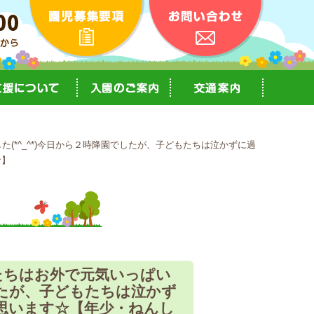
*^_^*)今日から２時降園でしたが、子どもたちは泣かずに過
な】
たちはお外で元気いっぱい
したが、子どもたちは泣かず
思います☆【年少・ねんし