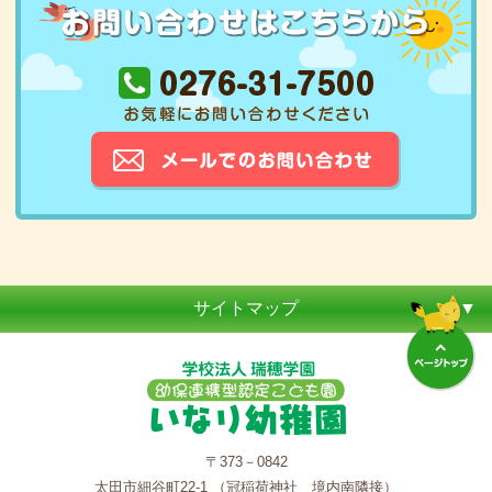
サイトマップ
〒373－0842
太田市細谷町22-1 （冠稲荷神社 境内南隣接）